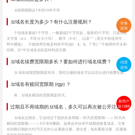
.tz续期期限从1年到10年不等
.tz域名长度为多少？有什么注册规则？
市场
咨询
个别域名最低1个字符，一般最低2个字符起，最多63个字符。只提供英
文字母（a-z，不区分大小写）、数字（0-9）、以及"-"（英文中的连词号，
即中横线），不能使用空格及特殊字符(如!、$、&、? 等),"-"不能用作开头和
结尾。注*中文域名实际是转码后注册。
.tz域名续费宽限期多长？要如何进行域名续费？
代理
咨询
.tz 域名续期宽限期是30天，我司注册的域名可以在后台进行续费生效。
.tz域名有赎回宽限期 (rgp) ？
有，.tz域名赎回的宽限期是30天。
新用户
过期且不再续期的.tz域名，多久可以再次被公开注册？
送1388
.tz域名过期后，它会经过下面的生命周期：30天的宽限期-----> 30天内
赎回的宽限期-------> 5天等待删除。如果合作伙伴不续期或恢复域名，它将
在到期日期的大约75天后对公众重新注册。请注意，域名重新注册，应遵循
先到先得的原则。