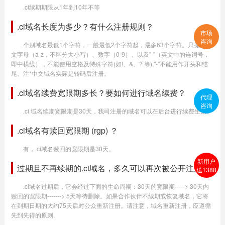
.ci续期期限从1年到10年不等
.ci域名长度为多少？有什么注册规则？
市场
咨询
个别域名最低1个字符，一般最低2个字符起，最多63个字符。只提供英
文字母（a-z，不区分大小写）、数字（0-9）、以及"-"（英文中的连词号，
即中横线），不能使用空格及特殊字符(如!、&、? 等),"-"不能用作开头和结
尾。注*中文域名实际是转码后注册。
.ci域名续费宽限期多长？要如何进行域名续费？
代理
咨询
.ci 域名续期宽限期是30天，我司注册的域名可以在后台进行续费生效。
.ci域名有赎回宽限期 (rgp) ？
有，.ci域名赎回的宽限期是30天。
新用户
过期且不再续期的.ci域名，多久可以再次被公开注册？
送1388
.ci域名过期后，它会经过下面的生命周期：30天的宽限期-----> 30天内
赎回的宽限期-------> 5天等待删除。如果合作伙伴不续期或恢复域名，它将
在到期日期的大约75天后对公众重新注册。请注意，域名重新注册，应遵循
先到先得的原则。