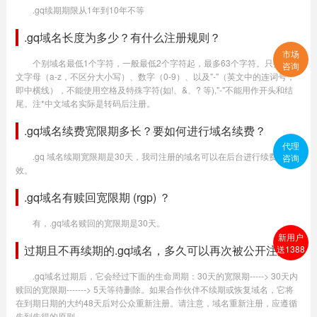
.gq续期期限从1年到10年不等
.gq域名长度为多少？有什么注册规则？
市场
个别域名最低1个字符，一般最低2个字符起，最多63个字符。只提供英
咨询
文字母（a-z，不区分大小写）、数字（0-9）、以及"-"（英文中的连词号，
即中横线），不能使用空格及特殊字符(如!、&、? 等),"-"不能用作开头和结
尾。注*中文域名实际是转码后注册。
.gq域名续费宽限期多长？要如何进行域名续费？
代理
.gq 域名续期宽限期是30天，我司注册的域名可以在后台进行续费生
咨询
效。
.gq域名有赎回宽限期 (rgp) ？
有，.gq域名赎回的宽限期是30天。
新用户
过期且不再续期的.gq域名，多久可以再次被公开注册？
送1388
.gq域名过期后，它会经过下面的生命周期：30天的宽限期-----> 30天内
赎回的宽限期-------> 5天等待删除。如果合作伙伴不续期或恢复域名，它将
在到期日期的大约48天后对公众重新注册。请注意，域名重新注册，应遵循
先到先得的原则。