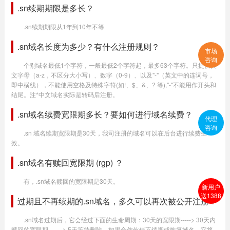
.sn续期期限是多长？
.sn续期期限从1年到10年不等
.sn域名长度为多少？有什么注册规则？
市场
咨询
个别域名最低1个字符，一般最低2个字符起，最多63个字符。只提供英
文字母（a-z，不区分大小写）、数字（0-9）、以及"-"（英文中的连词号，
即中横线），不能使用空格及特殊字符(如!、$、&、? 等),"-"不能用作开头和
结尾。注*中文域名实际是转码后注册。
.sn域名续费宽限期多长？要如何进行域名续费？
代理
咨询
.sn 域名续期宽限期是30天，我司注册的域名可以在后台进行续费生
效。
.sn域名有赎回宽限期 (rgp) ？
有，.sn域名赎回的宽限期是30天。
新用户
送1388
过期且不再续期的.sn域名，多久可以再次被公开注册？
.sn域名过期后，它会经过下面的生命周期：30天的宽限期-----> 30天内
赎回的宽限期-------> 5天等待删除。如果合作伙伴不续期或恢复域名，它将