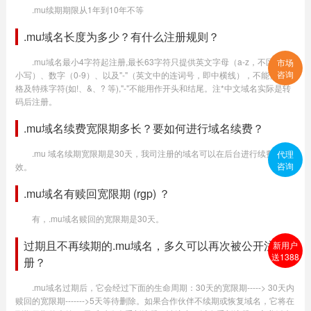
.mu续期期限从1年到10年不等
.mu域名长度为多少？有什么注册规则？
.mu域名最小4字符起注册,最长63字符只提供英文字母（a-z，不区分大
市场
咨询
小写）、数字（0-9）、以及"-"（英文中的连词号，即中横线），不能使用空
格及特殊字符(如!、&、? 等),"-"不能用作开头和结尾。注*中文域名实际是转
码后注册。
.mu域名续费宽限期多长？要如何进行域名续费？
.mu 域名续期宽限期是30天，我司注册的域名可以在后台进行续费生
代理
咨询
效。
.mu域名有赎回宽限期 (rgp) ？
有，.mu域名赎回的宽限期是30天。
过期且不再续期的.mu域名，多久可以再次被公开注
新用户
送1388
册？
.mu域名过期后，它会经过下面的生命周期：30天的宽限期-----> 30天内
赎回的宽限期------->5天等待删除。如果合作伙伴不续期或恢复域名，它将在