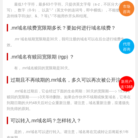
最低1个字符，最多63个字符。只提供英文字母（a-z，不区分大小
市场
写）、数字（0-9）、以及"-"（英文中的连词号，即中横线），不能使用空格
咨询
及特殊字符(如!、&、? 等),"-"不能用作开头和结尾。
.mr域名续费宽限期多长？要如何进行域名续费？
.mr 域名续期宽限期是30天，我司注册的域名可以在后台进行续费生
代理
效。
咨询
.mr域名有赎回宽限期 (rgp) ？
有，.mr域名赎回的宽限期是30天。
过期且不再续期的.mr域名，多久可以再次被公开注册？
新用户
送1388
.mr域名过期后，它会经过下面的生命周期：30天的宽限期-----> 15天内
赎回的宽限期------->3天等待删除。如果合作伙伴不续期或恢复域名，它将在
到期日期的大约48天后对公众重新注册。请注意，域名重新注册，应遵循先
到先得的原则。
可以转入.mr域名吗？怎样转入？
是的，.mr域名可以进行转入。请注意，域名将在完成转让后将延长1年
有效期。