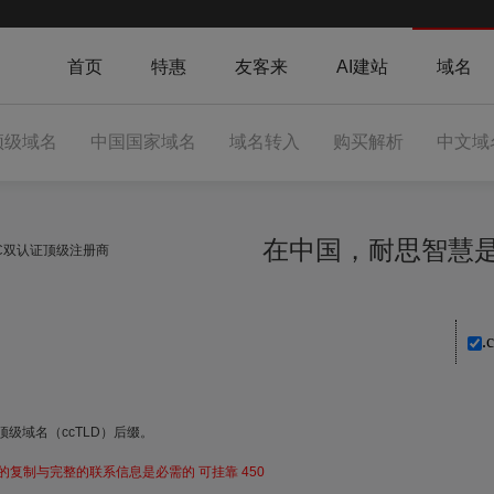
首页
特惠
友客来
AI建站
域名
顶级域名
中国国家域名
域名转入
购买解析
中文域
在中国，耐思智
NIC双认证顶级注册商
.
顶级域名（ccTLD）后缀。
复制与完整的联系信息是必需的 可挂靠 450