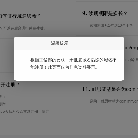
9.
续期期限是多长？
？要如何进行域名续费？
续期期限从1年到10年不等
的域名可以在后台进行续费生效。
温馨提示
10.
可以转入com.mm/o
根据工信部的要求，未批复域名后缀的域名不
是的，com.mm/org.m
能注册！此页面仅供信息资料展示。
期。
公开注册？
11.
耐思智慧是否为com.m
周期：
是的，耐思智慧为com.mm/org
待删除
75天后对公众重新注册。请注