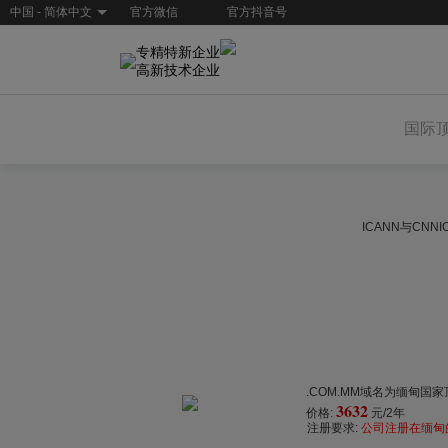
中国 - 简体中文
官方微信
官方抖音号
专精特新企业
高新技术企业
国际
ICANN与CN
.COM.MM域名为缅甸国家
3632
价格:
元/2年
注册要求:
公司注册在缅甸的