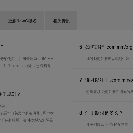
更多NewG域名
相关资质
6.
势？
如何进行 .com.mm/o
分配使用。 注册管理局：NIC.MM
通过我司注册可以即刻生效。
件：注册.com.mm域名，您必须有
7.
谁可以注册 .com.m
特殊要求:公司注册在缅甸的复
么注册规则？
字符。
8.
注册期限是多长？
、以及"-"（英文中的连词号，即中横
能用作开头和结尾。注*中文域名实际是
注册期限从1年到10年不等。