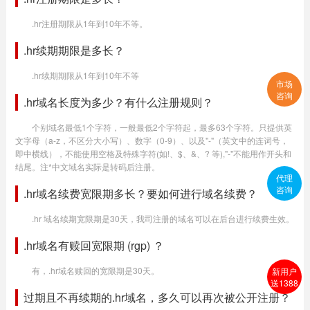
.hr注册期限从1年到10年不等。
.hr续期期限是多长？
.hr续期期限从1年到10年不等
市场
咨询
.hr域名长度为多少？有什么注册规则？
个别域名最低1个字符，一般最低2个字符起，最多63个字符。只提供英
文字母（a-z，不区分大小写）、数字（0-9）、以及"-"（英文中的连词号，
即中横线），不能使用空格及特殊字符(如!、$、&、? 等),"-"不能用作开头和
结尾。注*中文域名实际是转码后注册。
代理
咨询
.hr域名续费宽限期多长？要如何进行域名续费？
.hr 域名续期宽限期是30天，我司注册的域名可以在后台进行续费生效。
.hr域名有赎回宽限期 (rgp) ？
有，.hr域名赎回的宽限期是30天。
新用户
送1388
过期且不再续期的.hr域名，多久可以再次被公开注册？