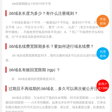
.bb续期期限从1年到10年不等
.bb域名长度为多少？有什么注册规则？
市场
个别域名最低1个字符，一般最低2个字符起，最多63个字符。只提供英
咨询
文字母（a-z，不区分大小写）、数字（0-9）、以及"-"（英文中的连词号，
即中横线），不能使用空格及特殊字符(如!、&、? 等),"-"不能用作开头和结
尾。注*中文域名实际是转码后注册。
.bb域名续费宽限期多长？要如何进行域名续费？
代理
.bb 域名续期宽限期是30天，我司注册的域名可以在后台进行续费生
咨询
效。
.bb域名有赎回宽限期 (rgp) ？
有，.bb域名赎回的宽限期是30天。
新用户
过期且不再续期的.bb域名，多久可以再次被公开注册？
送1388
.bb域名过期后，它会经过下面的生命周期：30天的宽限期-----> 30天内
赎回的宽限期------->5天等待删除。如果合作伙伴不续期或恢复域名，它将在
到期日期的大约75天后对公众重新注册。请注意，域名重新注册，应遵循先
到先得的原则。