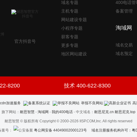
域名专题
400电话管
主机专题
备案管理
网站建设专题
淘域网
小程序专题
获客专题
官方抖音号
域名交易
更多专题
域名预定
地区网站建设
22-8200
技术 400-622-8300
举报不良网站
高
旗下网站：
耐思智慧
-
淘域网
-
我的400电话
- 中文域名：
耐思尼克.cn
耐思尼克.top
耐思智慧 © 版权所有 Copyright © 2000-2026 IISP.COM,Inc. All rights reserved
案号：
粤公网安备 44049002000123号
域名注册服务机构许可：粤D3.1