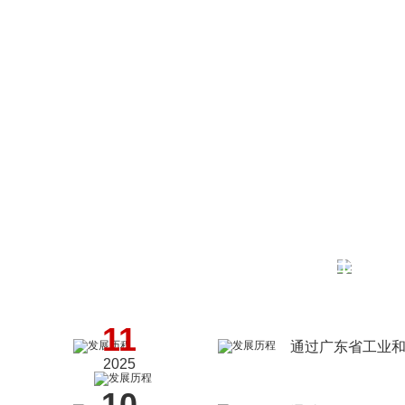
二
十
年
历
11
程
通过广东省工业
2025
10