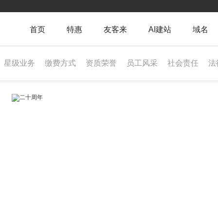
首页
特惠
友客来
AI建站
域名
星级业务
缴费方式
资质荣誉
员工风采
社会责任
法