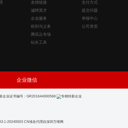
理
友情链接
支付方式
诚聘英才
提交问题
企业服务
举报中心
权利与义务
公司资质
腾讯云专场
站长工具
企业微信
新企业证书编号：GR201644000568
-20240003
CN域名代理自深圳万维网